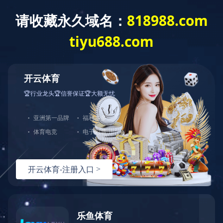
123123学习手记丨习近平总书记指引人工智能发展与治理123123
123123【查看更多】123123