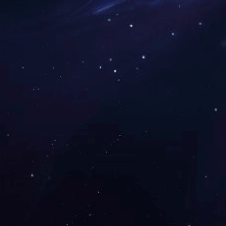
123123123123
123123上一篇：基于
123123下一篇：国家社
123123快速通道123123
123123公共服务123123