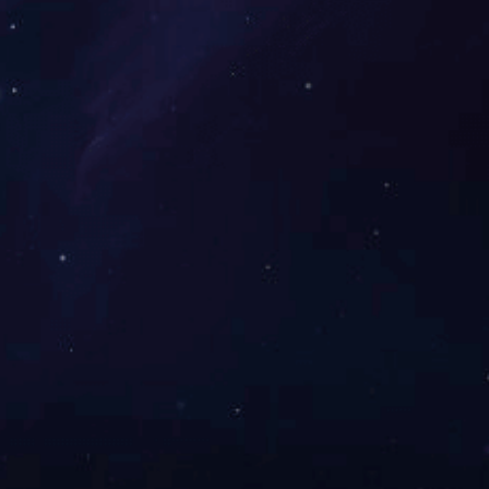
电解浓集的氚快速测量技术123123
科基金申报专题辅导会123123
123123信息系统123123