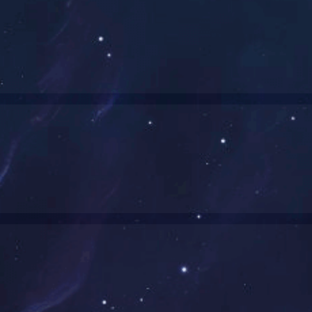
123123作为一个学科的国家安全1231
123123发布时间: 2025-04-27123123
123123点击:123123123