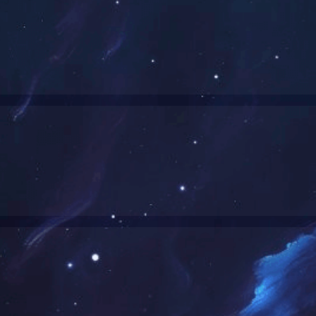
123123利用锶吸附剂的环境水中放射性锶分析
123123发布时间: 2025-05-15123123
123123点击:123123123
d Flourish123123
电解浓集的氚快速测量技术123123