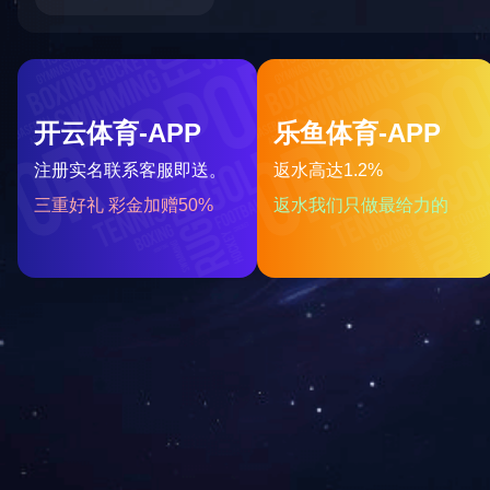
123123鲜花盛开在雨母校门123123
123123雨母校园一角123123
123123视听南华123123
12312310-03123123
123123晚霞与灯光映照下的新图书馆美轮美奂123123
12312310-03123123
123123致远园食堂内景123123
12312310-03123123
123123鲜花盛开在雨母校门123123
12312310-03123123
123123雨母校园一角123123
12312310-03123123
123123红湘校区咖啡屋123123
12312310-03123123
123123芝樱盛放的松霖药植园123123