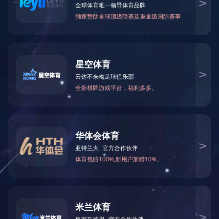
123123123123