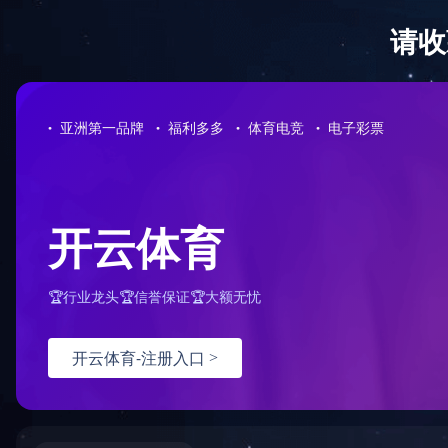
学生
|
教工
|
校友
|
考生与访客